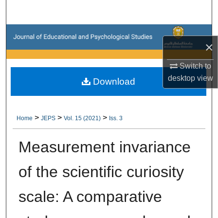
Search
Browse Collections
×
My Account
Switch to
desktop
view
Download
About
Digital Commons Network™
>
>
>
Home
JEPS
Vol. 15 (2021)
Iss. 3
Measurement invariance
of the scientific curiosity
scale: A comparative